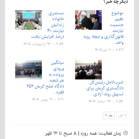
دیگر چه خبر؟
موضوع
مستمری
تغییر
خانواده
جنسیت
زندانیان
نیازمند
نیازمند ۴۰
قانون‌گذاری و ایجاد رویه
درصد افزايش یافت
واحد…
۰۹:۵۴ - ۱۳ اردیبهشت ۱۴۰۵
۱۰:۴۷ - ۱۰ تیر ۱۴۰۵
میانگین
ورودی
پرونده به
هر شعبه
ضرب‌الاجل رئیس‌کل
دادگاه صلح کرمان ۲۵۲
دادگستری کرمان برای
فقره…
تسهیل روند آزادی…
۱۱:۲۰ - ۲۹ بهمن ۱۴۰۴
۱۱:۵۴ - ۱۳ اسفند ۱۴۰۴
قبل
بعد
زمان فعالیت: همه روزه | ۸ صبح تا ۱۲ ظهر