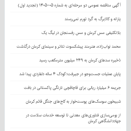
آگهی مناقصه عمومی دو مرحله‌ای به شماره ۰۵-۱۴۰۵ (تجدید اول)
یارانه و کالابرگ به گرد تورم نمی‌رسند
بلاتکلیفی مس کرمان و مس رفسنجان در لیگ یک
محمد نواب‌زاده، هنرمند پیشکسوت تئاتر و سینمای کرمان درگذشت
ذخیره سدهای کرمان به ۲۴۹ میلیون مترمکعب رسید
پایان عملیات جست‌وجو در جیرفت؛ کودک ۴ ساله دلفاردی پیدا شد
جریمه ۶ میلیارد ریالی برای قاچاقچی نارنگی پاکستانی در بافت
شبیخون سوسک‌های پوست‌خوار به کاج‌های جنگل قائم کرمان
از بومی‌سازی فناوری‌های معدنی تا توسعه خدمات سلامت در
جهاددانشگاهی کرمان