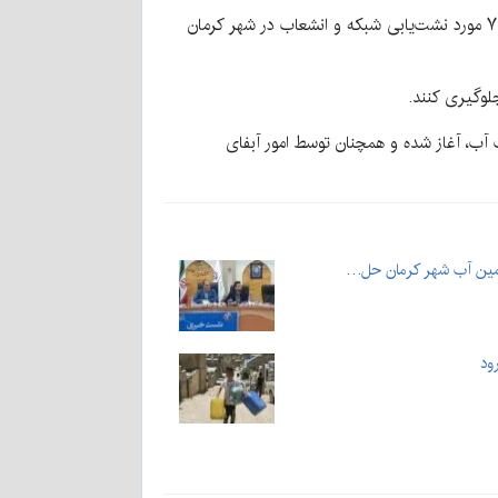
به گزارش کرمان‌نو به نقل از ایسنا، علیرضا عبدیان امروز ۳۱ تیرماه در تشریح این خبر اظهار کرد: طی سه ماه نخست سال جاری ۷۹ مورد نشت‌یابی شبکه و انشعاب در شهر کرمان
ن درآمد و جلوگیری از هدررفت آب، آغاز شده و همچنان توسط امور آبفای
أمین آب شهر کرمان حل…