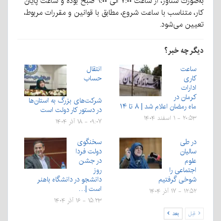
به‌صورت شناور، از ساعت ۷:۰۰ الی ۹:۰۰ صبح بوده و ساعت پایان
کار، متناسب با ساعت شروع، مطابق با قوانین و مقررات مربوط،
تعیین می‌شود.
دیگر چه خبر؟
ساعت
انتقال
کاری
حساب
ادارات
کرمان در
شرکت‌های بزرگ به استان‌ها
ماه رمضان اعلام شد | ۸ تا ۱۴
در دستور کار دولت است
۲۰:۵۳ - ۱ اسفند ۱۴۰۴
۰۹:۰۷ - ۱۸ آذر ۱۴۰۴
در طی
سخنگوی
سالیان
دولت فردا
علوم
در جشن
اجتماعی را
روز
شوخی گرفتیم
دانشجو در دانشگاه باهنر
است |…
۱۲:۵۲ - ۱۷ آذر ۱۴۰۴
۱۵:۲۳ - ۱۶ آذر ۱۴۰۴
قبل
بعد