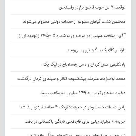
توقیف ۷ تن چوب قاچاق تاغ در رفسنجان
متخلفان کشت گیاهان ممنوعه از خدمات دولتی محروم می‌شوند
آگهی مناقصه عمومی دو مرحله‌ای به شماره ۰۵-۱۴۰۵ (تجدید اول)
یارانه و کالابرگ به گرد تورم نمی‌رسند
بلاتکلیفی مس کرمان و مس رفسنجان در لیگ یک
محمد نواب‌زاده، هنرمند پیشکسوت تئاتر و سینمای کرمان درگذشت
ذخیره سدهای کرمان به ۲۴۹ میلیون مترمکعب رسید
پایان عملیات جست‌وجو در جیرفت؛ کودک ۴ ساله دلفاردی پیدا شد
جریمه ۶ میلیارد ریالی برای قاچاقچی نارنگی پاکستانی در بافت
شبیخون سوسک‌های پوست‌خوار به کاج‌های جنگل قائم کرمان