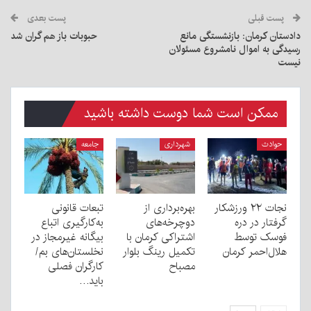
پست قبلی
پست بعدی
دادستان کرمان: بازنشستگی مانع
حبوبات باز هم گران شد
رسیدگی به اموال نامشروع مسئولان
نیست
ممکن است شما دوست داشته باشید
حوادث
شهرداری
جامعه
نجات ۲۲ ورزشکار
بهره‌برداری از
تبعات قانونی
گرفتار در دره
دوچرخه‌های
به‌کارگیری اتباع
فوسک توسط
اشتراکی کرمان با
بیگانه غیرمجاز در
هلال‌احمر کرمان
تکمیل رینگ بلوار
نخلستان‌های بم/
مصباح
کارگران فصلی
باید…