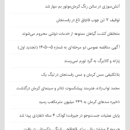
آتش‌سوزی در سالن رنگ کرمان‌موتور بم مهار شد
توقیف ۷ تن چوب قاچاق تاغ در رفسنجان
متخلفان کشت گیاهان ممنوعه از خدمات دولتی محروم می‌شوند
آگهی مناقصه عمومی دو مرحله‌ای به شماره ۰۵-۱۴۰۵ (تجدید اول)
یارانه و کالابرگ به گرد تورم نمی‌رسند
بلاتکلیفی مس کرمان و مس رفسنجان در لیگ یک
محمد نواب‌زاده، هنرمند پیشکسوت تئاتر و سینمای کرمان درگذشت
ذخیره سدهای کرمان به ۲۴۹ میلیون مترمکعب رسید
پایان عملیات جست‌وجو در جیرفت؛ کودک ۴ ساله دلفاردی پیدا شد
جریمه ۶ میلیارد ریالی برای قاچاقچی نارنگی پاکستانی در بافت