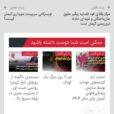
پست قبلی
پست بعدی
مرکز وکلای قوه قضاییه پیگیر حقوق
تویسرکانی سرپرست شهرداری کرمان
جان‌باختگان و شهدای حادثه
کیست؟
تروریستی کرمان است
ممکن است شما دوست داشته باشید
با خبرنگاران
با خبرنگاران
با خبرنگاران
انتشار آمار
هر ۱۱ روز، مرگ یک
مستندی ناگفته از
کشته‌های حوادث
کودک
روزهای تلخ کرمان؛
توسط سازمان
روایتی دست اول
پزشکی‌قانونی
از مدیریت بحران در
کرمان برای سال ۱۴۰۴؛
زلزله سیرچ (۶…
قبل
بعد