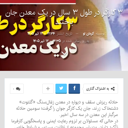
۳ کارگر در طول ۳ سال در یک معدن جان
باختند
بوسیله
کرمان نو
تاریخ انتشار
۱۲:۳۴ - ۱۲ تیر ۱۴۰۵
به روز رسانی شده در
۱۲:۳۵ - ۱۲ تیر ۱۴۰۵
به اشتراک گذاری
۰
حادثه ریزش سقف و دیواره در معدن زغال‌سنگ «گلتوت»
دشتخاک زرند، جان یک کارگر جوان را گرفت؛ سومین حادثه
مرگبار این معدن در سه سال اخیر.
در حالی که مسئولان بر لزوم رعایت ایمنی و پاسخگویی کارفرما
تأکید دارند، مدیران مجموعه از نظارت مستمر و شرایط خاص