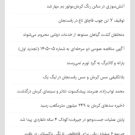
آتش‌سوزی در سالن رنگ کرمان‌موتور بم مهار شد
توقیف ۷ تن چوب قاچاق تاغ در رفسنجان
متخلفان کشت گیاهان ممنوعه از خدمات دولتی محروم می‌شوند
آگهی مناقصه عمومی دو مرحله‌ای به شماره ۰۵-۱۴۰۵ (تجدید اول)
یارانه و کالابرگ به گرد تورم نمی‌رسند
بلاتکلیفی مس کرمان و مس رفسنجان در لیگ یک
محمد نواب‌زاده، هنرمند پیشکسوت تئاتر و سینمای کرمان درگذشت
ذخیره سدهای کرمان به ۲۴۹ میلیون مترمکعب رسید
پایان عملیات جست‌وجو در جیرفت؛ کودک ۴ ساله دلفاردی پیدا شد
جریمه ۶ میلیارد ریالی برای قاچاقچی نارنگی پاکستانی در بافت