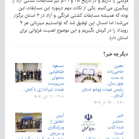
فرنگی را داریم و در تاریخ ۲۸ و ۲۹ام نیز مسابقات کشتی آزاد را
پیگیری می‌کنیم. یکی از نکات مهم درمورد این مسابقات این
بوده که همیشه مسابقات کشتی فرنگی و آزاد در ۲ استان برگزار
می‌شد؛ اما امسال این توفیق شد که توانستیم میزبانی هر ۲
رویداد را در کرمان بگیریم و این موضوع اهمیت فراوانی برای
استان دارد.
دیگر چه خبر؟
معین
مسعود
حاجی‌زاده
طباطبایی
به مدت
به‌عنوان
چهار سال،
سرپرست
رئیس هیئت ووشو استان
هیئت تیراندازی با کمان…
کرمان…
۱۲:۰۹ - ۲۱ آبان ۱۴۰۴
۱۱:۴۱ - ۲۴ آذر ۱۴۰۴
خبر
آیین
منتشر
تجلیل از
شده کذب
ورزشکاران
است؛
و مربیان
استاندار حامی ورزشکاران
پارای استان کرمان برگزار شد