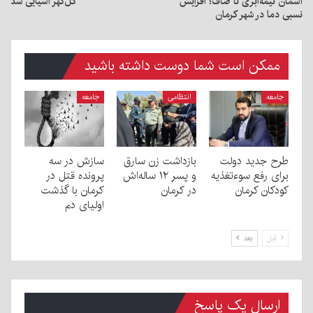
آسمان نیمه‌ابری تا صاف؛ افزایش
گل‌گهر آسیایی شد
نسبی دما در شهر کرمان
ممکن است شما دوست داشته باشید
جامعه
انتظامی
جامعه
طرح جدید دولت
بازداشت زن سارق
سازش در سه
برای رفع سوءتغذیه
و پسر ۱۲ ساله‌اش
پرونده قتل در
کودکان کرمان
در کرمان
کرمان با گذشت
اولیای دم
قبل
بعد
ارسال یک پاسخ