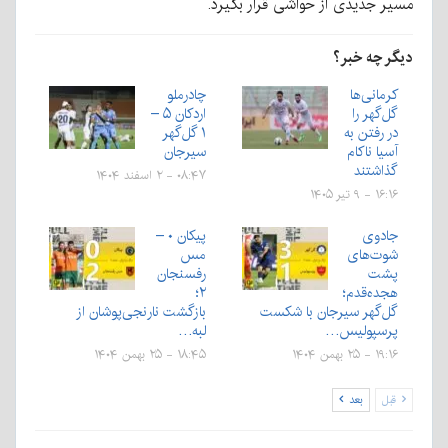
مسیر جدیدی از حواشی قرار بگیرد.
دیگر چه خبر؟
کرمانی‌ها
چادرملو
گل‌گهر را
اردکان ۵ –
در رفتن به
۱ گل‌گهر
آسیا ناکام
سیرجان
گذاشتند
۰۸:۴۷ - ۲ اسفند ۱۴۰۴
۱۶:۱۶ - ۹ تیر ۱۴۰۵
جادوی
پیکان ۰ –
شوت‌های
مس
پشت
رفسنجان
هجده‌قدم؛
۲؛
گل‌گهر سیرجان با شکست
بازگشت نارنجی‌پوشان از
پرسپولیس…
لبه…
۱۹:۱۶ - ۲۵ بهمن ۱۴۰۴
۱۸:۴۵ - ۲۵ بهمن ۱۴۰۴
قبل
بعد