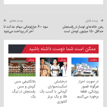
پست قبلی
پست بعدی
رهن خانه‌های نوساز در رفسنجان
سود ۶۰۰ هزارتومانی سهام عدالت تا
حداقل ۱۵۰ میلیون تومان است
آخر آذر پرداخت می‌شود
ممکن است شما دوست داشته باشید
سلامت
ورزش
ورزش
در صورت احراز
درخشش
بلاتکلیفی مس
هرگونه قصور
اسکیت‌سواران
کرمان و مس
پزشکی، قطعا
کرمانی با کسب یک
رفسنجان در لیگ
برخورد می‌کنیم
طلا و یک برنز
یک
کشوری