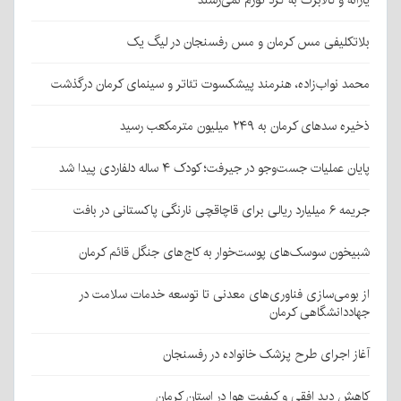
یارانه و کالابرگ به گرد تورم نمی‌رسند
بلاتکلیفی مس کرمان و مس رفسنجان در لیگ یک
محمد نواب‌زاده، هنرمند پیشکسوت تئاتر و سینمای کرمان درگذشت
ذخیره سدهای کرمان به ۲۴۹ میلیون مترمکعب رسید
پایان عملیات جست‌وجو در جیرفت؛ کودک ۴ ساله دلفاردی پیدا شد
جریمه ۶ میلیارد ریالی برای قاچاقچی نارنگی پاکستانی در بافت
شبیخون سوسک‌های پوست‌خوار به کاج‌های جنگل قائم کرمان
از بومی‌سازی فناوری‌های معدنی تا توسعه خدمات سلامت در
جهاددانشگاهی کرمان
آغاز اجرای طرح پزشک خانواده در رفسنجان
کاهش دید افقی و کیفیت هوا در استان کرمان