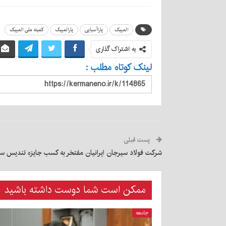
المپیک
پاراآسیایی
پارالمپیک
کمیته ملی المپیک
به اشتراک گذاری
لینک کوتاه مطلب :
پست قبلی
شرکت فولاد سیرجان ایرانیان مفتخر به کسب جایزه تندیس 
ممکن است شما دوست داشته باشید
جامعه