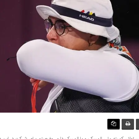
مسئولان کمیته ملی المپیک و پارالمپیک دارم، وضعیتم برای شرکت در ای