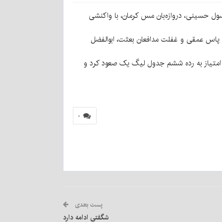
بی ممشلی پشت ضربه پنالتی ایستاد اما رسول حسینی، دروازه‌بان مس کرمان، با واکنشی
 بعثت کرمانشاه برای جبران نتیجه جلو کشید اما تلاش‌های این تیم ثمری نداشت تا اینکه در دقیقه ۳+۹۰، یک پاس عمقی و غفلت مدافعان بعثت، ابوالفضل
 این نتیجه، امتیاز بعثت کرمانشاه در عدد ۲۳ باقی ماند و این تیم به رتبه یازدهم جدول سقوط کرد. در مقابل، مس کرمان با ۲۹ امتیاز به رده ششم جدول لیگ یک صعود کرد و
۰
پست بعدی
شگفتی ادامه دارد