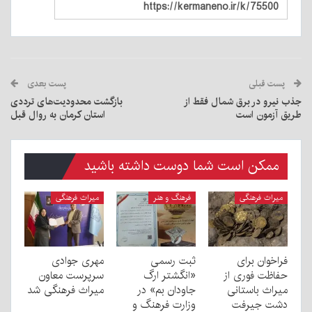
پست قبلی
پست بعدی
جذب نیرو در برق شمال فقط از
بازگشت محدودیت‌های ترددی
طریق آزمون است
استان کرمان به روال قبل
ممکن است شما دوست داشته باشید
میراث فرهنگی
فرهنگ و هنر
میراث فرهنگی
فراخوان برای
ثبت رسمی
مهری جوادی
حفاظت فوری از
«انگشتر ارگ
سرپرست معاون
میراث باستانی
جاودان بم» در
میراث فرهنگی شد
دشت جیرفت
وزارت فرهنگ و