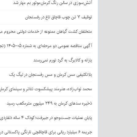
آتش‌سوزی در سالن رنگ کرمان‌موتور بم مهار شد
توقیف ۷ تن چوب قاچاق تاغ در رفسنجان
متخلفان کشت گیاهان ممنوعه از خدمات دولتی محروم می
آگهی مناقصه عمومی دو مرحله‌ای به شماره ۰۵-۱۴۰۵ (تجدید اول)
یارانه و کالابرگ به گرد تورم نمی‌رسند
بلاتکلیفی مس کرمان و مس رفسنجان در لیگ یک
محمد نواب‌زاده، هنرمند پیشکسوت تئاتر و سینمای کرما
ذخیره سدهای کرمان به ۲۴۹ میلیون مترمکعب رسید
پایان عملیات جست‌وجو در جیرفت؛ کودک ۴ ساله دلفاردی پیدا شد
جریمه ۶ میلیارد ریالی برای قاچاقچی نارنگی پاکستانی در بافت