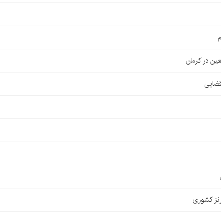
م
قضایی
نز کشوری