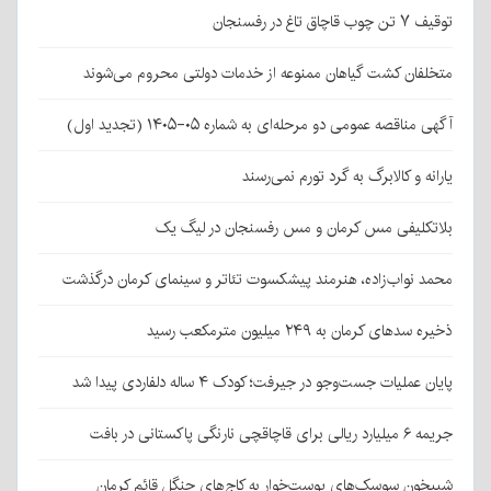
توقیف ۷ تن چوب قاچاق تاغ در رفسنجان
متخلفان کشت گیاهان ممنوعه از خدمات دولتی محروم می‌شوند
آگهی مناقصه عمومی دو مرحله‌ای به شماره ۰۵-۱۴۰۵ (تجدید اول)
یارانه و کالابرگ به گرد تورم نمی‌رسند
بلاتکلیفی مس کرمان و مس رفسنجان در لیگ یک
محمد نواب‌زاده، هنرمند پیشکسوت تئاتر و سینمای کرمان درگذشت
ذخیره سدهای کرمان به ۲۴۹ میلیون مترمکعب رسید
پایان عملیات جست‌وجو در جیرفت؛ کودک ۴ ساله دلفاردی پیدا شد
جریمه ۶ میلیارد ریالی برای قاچاقچی نارنگی پاکستانی در بافت
شبیخون سوسک‌های پوست‌خوار به کاج‌های جنگل قائم کرمان