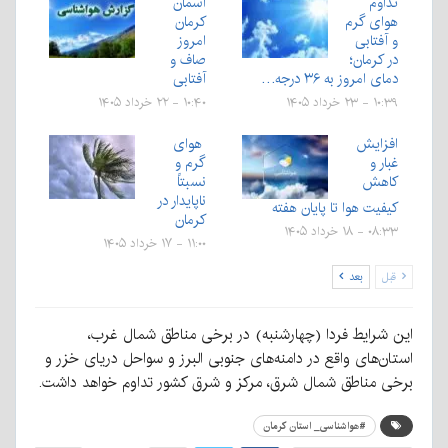
تداوم
آسمان
هوای گرم
کرمان
و آفتابی
امروز
در کرمان؛
صاف و
دمای امروز به ۳۶ درجه…
آفتابی
۱۰:۳۹ - ۲۳ خرداد ۱۴۰۵
۱۰:۴۰ - ۲۲ خرداد ۱۴۰۵
افزایش
هوای
غبار و
گرم و
کاهش
نسبتاً
ناپایدار در
کیفیت هوا تا پایان هفته
کرمان
۰۸:۳۳ - ۱۸ خرداد ۱۴۰۵
۱۱:۰۰ - ۱۷ خرداد ۱۴۰۵
قبل
بعد
این شرایط فردا (چهارشنبه) در برخی مناطق شمال غرب،
استان‌های واقع در دامنه‌های جنوبی البرز و سواحل دریای خزر و
برخی مناطق شمال شرق، مرکز و شرق کشور تداوم خواهد داشت.
#هواشناسی_ استان کرمان