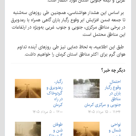
غربی و نیمه جنوبی استان مورد انتظار است.
بر اساس این هشدار هواشناسی، همچنین طی روزهای سه‌شنبه
تا جمعه ضمن افزایش ابر وقوع رگبار باران گاهی همراه با رعدوبرق
در برخی مناطق مرکزی، جنوبی و جنوب غربی به‌ویژه در ارتفاعات
این مناطق محتمل است.
طبق این اطلاعیه، به لحاظ دمایی نیز طی روزهای آینده تداوم
هوای گرم برای اکثر مناطق استان کرمان را خواهیم داشت.
دیگر چه خبر؟
احتمال
رگبار،
وقوع رگبار
رعدوبرق و
باران در
گردوخاک
مناطق
در راه
جنوبی و مرکزی کرمان
کرمان
۱۱:۳۴ - ۱۵ مرداد ۱۴۰۵
۱۲:۰۰ - ۵ مرداد ۱۴۰۵
نواحی
طوفان
شمال و
شن و
غرب
گردوخاک