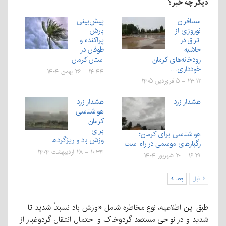
دیگر چه خبر؟
مسافران
پیش‌بینی
نوروزی از
بارش
اتراق در
پراکنده و
حاشیه
طوفان در
رودخانه‌های کرمان
استان کرمان
خودداری…
۱۴:۴۴ - ۲۶ بهمن ۱۴۰۴
۲۳:۱۲ - ۵ فروردین ۱۴۰۵
هشدار زرد
هشدار زرد
هواشناسی
کرمان
برای
هواشناسی برای کرمان؛
وزش باد و ریزگردها
رگبارهای موسمی در راه است
۱۰:۳۴ - ۲۸ اردیبهشت ۱۴۰۴
۱۶:۲۹ - ۲۰ شهریور ۱۴۰۴
قبل
بعد
طبق این اطلاعیه، نوع مخاطره شامل «وزش باد نسبتاً شدید تا
شدید و در نواحی مستعد گردوخاک و احتمال انتقال گردوغبار از