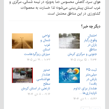
هوای سرد، کاهش محسوس دما به‌ویژه در نیمه شمالی، مرکزی و
غرب استان پیش‌بینی می‌شود؛ لذا خسارت به محصولات
کشاورزی در این مناطق محتمل است.
دیگر چه خبر؟
احتمال
نواحی
وقوع رگبار
شمال و
باران در
غرب
مناطق
استان
جنوبی و مرکزی کرمان
میزبان ریزگردهاست
۱۱:۳۴ - ۱۵ مرداد ۱۴۰۵
۱۰:۳۲ - ۲۹ تیر ۱۴۰۵
ثبت ۳۵
صدور
میلی‌متر
هشدار
بارش در
هواشناسی
بافت/
سطح
هشدار برای تداوم
نارنجی در استان کرمان
ناپایداری‌ها…
۰۹:۱۶ - ۸ دی ۱۴۰۴
۰۸:۴۶ - ۹ دی ۱۴۰۴