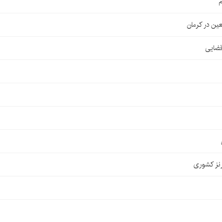
م
قضایی
نز کشوری