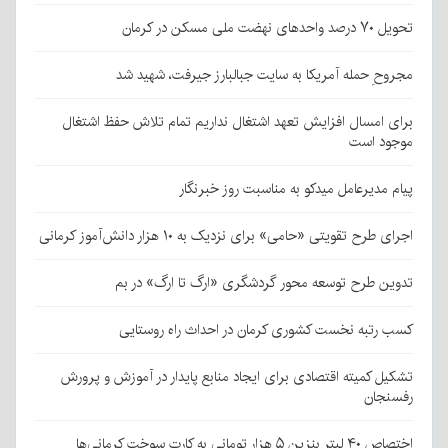
تحویل ۷۰ درصد واحدهای نهضت ملی مسکن در کرمان
مجروحِ حمله آمریکا به سایت جبالبارز جیرفت، شهید شد
برای امسال افزایش تعهد اشتغال نداریم تمام تلاش حفظ اشتغال
موجود است
پیام مدیرعامل میدکو به مناسبت روز خبرنگار
اجرای طرح تقویتی «حامی» برای نزدیک به ۱۰ هزار دانش‌آموز کرمانی
تدوین طرح توسعه محور گردشگری «ارگ تا ارگ» در بم
کسب رتبه نخست کشوری کرمان در احداث راه روستایی
تشکیل کمیته اقتصادی برای ایجاد منابع پایدار در آموزش و پرورش
رفسنجان
اختصاص ۴۰ لیتر بنزین ۵ هزار تومانی به کارت سوخت کرمانی‌ها