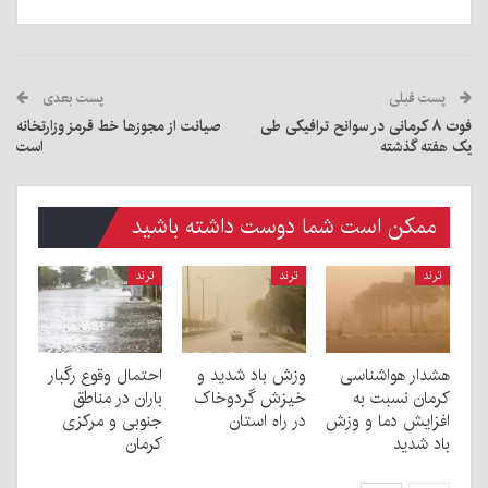
پست قبلی
پست بعدی
فوت ۸ کرمانی در سوانح ترافیکی طی
صیانت از مجوزها خط قرمز وزارتخانه
یک هفته گذشته
است
ممکن است شما دوست داشته باشید
ترند
ترند
ترند
هشدار هواشناسی
وزش باد شدید و
احتمال وقوع رگبار
کرمان نسبت به
خیزش گردوخاک
باران در مناطق
افزایش دما و وزش
در راه استان
جنوبی و مرکزی
باد شدید
کرمان