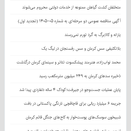
متخلفان کشت گیاهان ممنوعه از خدمات دولتی محروم می‌شوند
آگهی مناقصه عمومی دو مرحله‌ای به شماره ۰۵-۱۴۰۵ (تجدید اول)
یارانه و کالابرگ به گرد تورم نمی‌رسند
بلاتکلیفی مس کرمان و مس رفسنجان در لیگ یک
محمد نواب‌زاده، هنرمند پیشکسوت تئاتر و سینمای کرمان درگذشت
ذخیره سدهای کرمان به ۲۴۹ میلیون مترمکعب رسید
پایان عملیات جست‌وجو در جیرفت؛ کودک ۴ ساله دلفاردی پیدا شد
جریمه ۶ میلیارد ریالی برای قاچاقچی نارنگی پاکستانی در بافت
شبیخون سوسک‌های پوست‌خوار به کاج‌های جنگل قائم کرمان
از بومی‌سازی فناوری‌های معدنی تا توسعه خدمات سلامت در