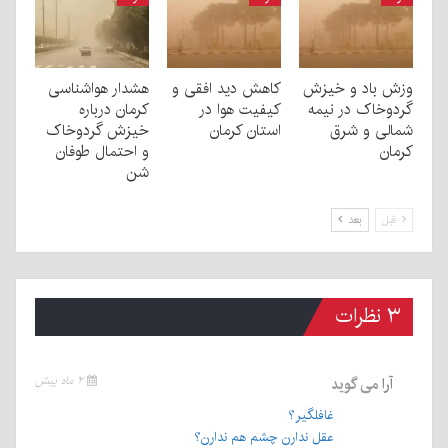
وزش باد و خیزش
کاهش دید افقی و
هشدار هواشناسی
گردوخاک در نیمه
کیفیت هوا در
کرمان درباره
شمالی و شرق
استان کرمان
خیزش گردوخاک
کرمان
و احتمال طوفان
شن
قبل
بعد
۳ نظرات
آرا
می گوید
۲ ماه پیش
غافلگیر؟
عقل ندارن چشم هم ندارن؟