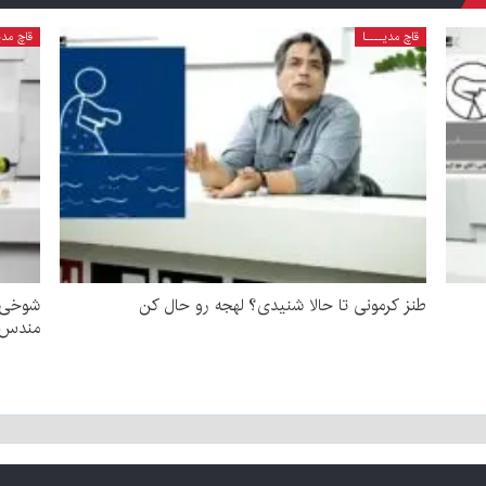
قاچ مدیــــا
قاچ مدی
طنز کرمونی تا حالا شنیدی؟ لهجه رو حال کن
شوخی ب
مندس!