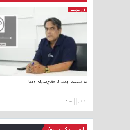
قاچ مدیــــا
یه قسمت جدید از «قاچ‌مدیا» اومد!
قبل
بعد
ارسال یک پاسخ