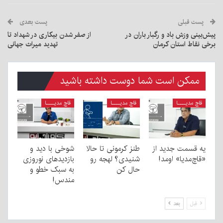
پست قبلی
پست بعدی
پیش‌بینی وزش باد و رگبار باران در
از صفر شدن بیکاری در شهداد تا
برخی نقاط استان کرمان
تهدید میراث جهانی
ممکن است شما دوست داشته باشید
قاچ مدیــــا
قاچ مدیــــا
قاچ مدیــــا
یه قسمت جدید از
طنز کرمونی تا حالا
شوخی با دید و
«قاچ‌مدیا» اومد!
شنیدی؟ لهجه رو
بازدیدهای نوروزی
حال کن
به سبک خطو و
مندس!
قبل
بعد