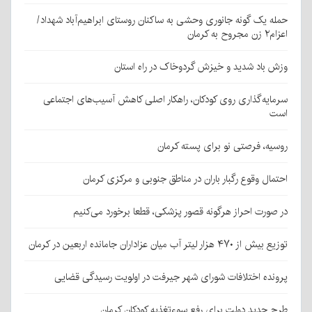
حمله یک گونه جانوری وحشی به ساکنان روستای ابراهیم‌آباد شهداد/
اعزام۲ زن مجروح به کرمان
وزش باد شدید و خیزش گردوخاک در راه استان
سرمایه‌گذاری روی کودکان، راهکار اصلی کاهش آسیب‌های اجتماعی
است
روسیه، فرصتی نو برای پسته کرمان
احتمال وقوع رگبار باران در مناطق جنوبی و مرکزی کرمان
در صورت احراز هرگونه قصور پزشکی، قطعا برخورد می‌کنیم
توزیع بیش از ۴۷۰ هزار لیتر آب میان عزاداران جامانده اربعین در کرمان
پرونده اختلافات شورای شهر جیرفت در اولویت رسیدگی قضایی
طرح جدید دولت برای رفع سوءتغذیه کودکان کرمان