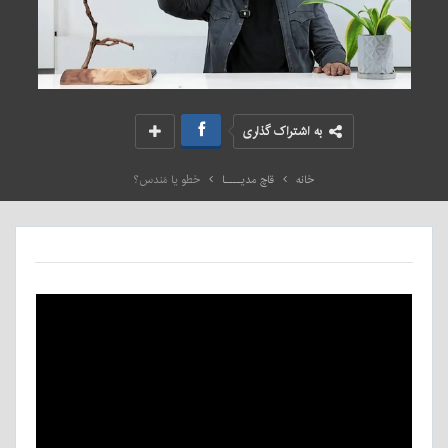
به اشتراک گذاری
خانه
قاچ مدیــــا
خطو یا مَندس؟