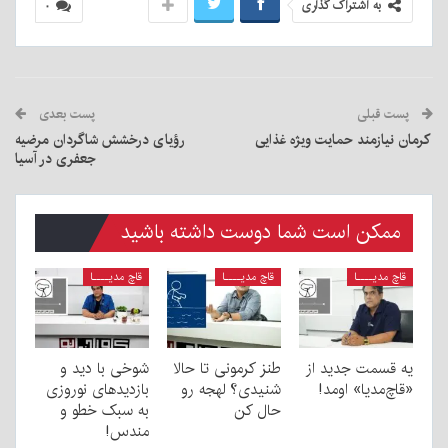
به اشتراک گذاری
۰
پست قبلی
پست بعدی
کرمان نیازمند حمایت ویژه غذایی
رؤیای درخشش شاگردان مرضیه
جعفری در آسیا
ممکن است شما دوست داشته باشید
قاچ مدیــــا
قاچ مدیــــا
قاچ مدیــــا
یه قسمت جدید از
طنز کرمونی تا حالا
شوخی با دید و
«قاچ‌مدیا» اومد!
شنیدی؟ لهجه رو
بازدیدهای نوروزی
حال کن
به سبک خطو و
مندس!