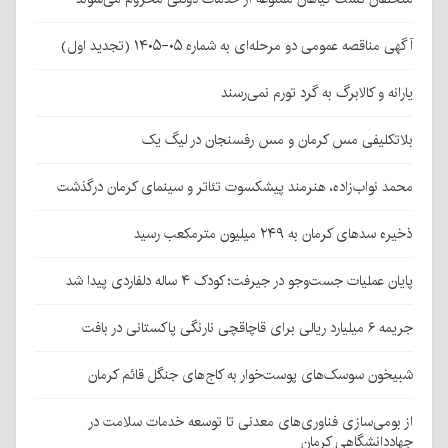
آگهی مناقصه عمومی دو مرحله‌ای به شماره ۰۵-۱۴۰۵ (تجدید اول)
یارانه و کالابرگ به گرد تورم نمی‌رسند
بلاتکلیفی مس کرمان و مس رفسنجان در لیگ یک
محمد نواب‌زاده، هنرمند پیشکسوت تئاتر و سینمای کرمان درگذشت
ذخیره سدهای کرمان به ۲۴۹ میلیون مترمکعب رسید
پایان عملیات جست‌وجو در جیرفت؛ کودک ۴ ساله دلفاردی پیدا شد
جریمه ۶ میلیارد ریالی برای قاچاقچی نارنگی پاکستانی در بافت
شبیخون سوسک‌های پوست‌خوار به کاج‌های جنگل قائم کرمان
از بومی‌سازی فناوری‌های معدنی تا توسعه خدمات سلامت در
جهاددانشگاهی کرمان