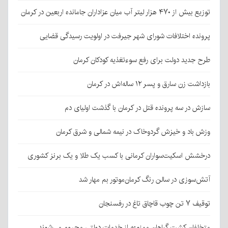
توزیع بیش از ۴۷۰ هزار لیتر آب میان عزاداران جامانده اربعین در کرمان
پرونده اختلافات شورای شهر جیرفت در اولویت رسیدگی قضایی
طرح جدید دولت برای رفع سوءتغذیه کودکان کرمان
بازداشت زن سارق و پسر ۱۲ ساله‌اش در کرمان
سازش در سه پرونده قتل در کرمان با گذشت اولیای دم
وزش باد و خیزش گردوخاک در نیمه شمالی و شرق کرمان
درخشش اسکیت‌سواران کرمانی با کسب یک طلا و یک برنز کشوری
آتش‌سوزی در سالن رنگ کرمان‌موتور بم مهار شد
توقیف ۷ تن چوب قاچاق تاغ در رفسنجان
متخلفان کشت گیاهان ممنوعه از خدمات دولتی محروم می‌شوند