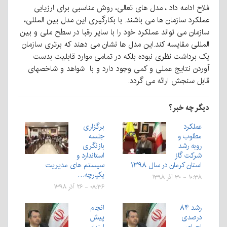
فلاح ادامه داد ، مدل های تعالی، روش مناسبی برای ارزیابی
عملکرد سازمان ها می باشند. با بکارگیری این مدل بین المللی،
سازمان می تواند عملکرد خود را با سایر رقبا در سطح ملی و بین
المللی مقایسه کند.این مدل ها نشان می دهند که برتری سازمان
یک برداشت نظری نبوده بلکه در تمامی موارد قابلیت بدست
آوردن نتایج عملی و کمی وجود دارد و با شواهد و شاخصهای
قابل سنجش ارائه می گردد.
دیگر چه خبر؟
عملکرد
برگزاری
مطلوب و
جلسه
روبه رشد
بازنگری
شرکت گاز
استاندارد و
استان کرمان در سال ۱۳۹۸
سیستم های مدیریت
یکپارچه…
۱۰:۳۸ - ۳۰ آذر ۱۳۹۸
۰۸:۳۶ - ۲۶ آذر ۱۳۹۸
رشد ۸۴
انجام
درصدی
پیش
اجرای
ارزیابی