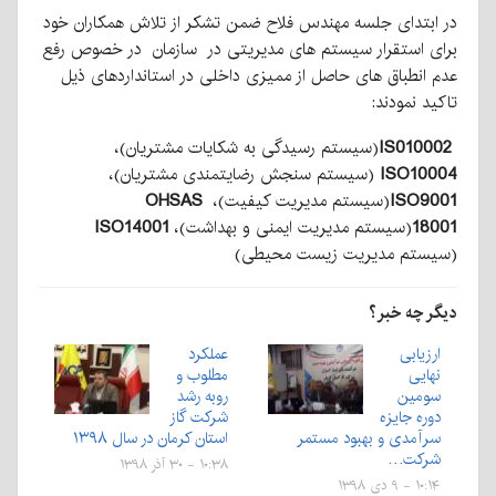
در ابتدای جلسه مهندس فلاح ضمن تشکر از تلاش همکاران خود
برای استقرار سیستم های مدیریتی در سازمان در خصوص رفع
عدم انطباق های حاصل از ممیزی داخلی در استانداردهای ذیل
تاکید نمودند:
IS010002
(سیستم رسیدگی به شکایات مشتریان)،
ISO10004
(سیستم سنجش رضایتمندی مشتریان)،
ISO9001
(سیستم مدیریت کیفیت)،
OHSAS
18001
(سیستم مدیریت ایمنی و بهداشت)،
ISO14001
(سیستم مدیریت زیست محیطی)
دیگر چه خبر؟
ارزیابی
عملکرد
نهایی
مطلوب و
سومین
روبه رشد
دوره جایزه
شرکت گاز
سرآمدی و بهبود مستمر
استان کرمان در سال ۱۳۹۸
شرکت…
۱۰:۳۸ - ۳۰ آذر ۱۳۹۸
۱۰:۱۴ - ۹ دی ۱۳۹۸