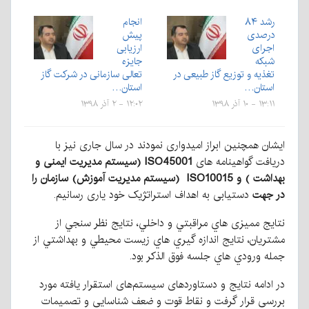
رشد ۸۴
انجام
درصدی
پیش
اجرای
ارزیابی
شبکه
جایزه
تغذیه و توزیع گاز طبیعی در
تعالی سازمانی در شرکت گاز
استان…
استان…
۱۳:۱۱ - ۱۰ آذر ۱۳۹۸
۱۲:۰۲ - ۲ آذر ۱۳۹۸
ایشان همچنین ابراز امیدواری نمودند در سال جاری نیز با
دریافت گواهینامه های
ISO45001
(سیستم مدیریت ایمنی و
بهداشت
) و
ISO10015
(سیستم مدیریت آموزش) سازمان را
در جهت
دستیابی به اهداف استراتژیک خود یاری رسانیم.
نتايج مميزی هاي مراقبتي و داخلي، نتايج نظر سنجي از
مشتريان، نتايج اندازه گيري هاي زيست محيطي و بهداشتي از
جمله ورودي هاي جلسه فوق الذكر بود.
در ادامه نتایج و دستاورد‌های سیستم‌های استقرار یافته مورد
بررسی قرار گرفت و نقاط قوت و ضعف شناسایی و تصمیمات