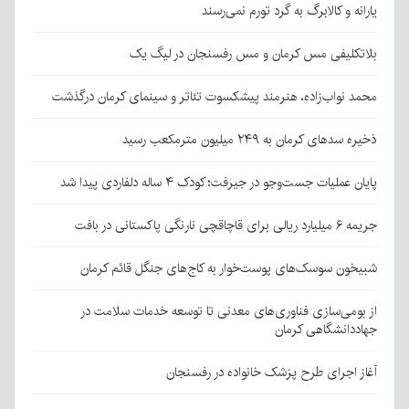
یارانه و کالابرگ به گرد تورم نمی‌رسند
بلاتکلیفی مس کرمان و مس رفسنجان در لیگ یک
محمد نواب‌زاده، هنرمند پیشکسوت تئاتر و سینمای کرمان درگذشت
ذخیره سدهای کرمان به ۲۴۹ میلیون مترمکعب رسید
پایان عملیات جست‌وجو در جیرفت؛ کودک ۴ ساله دلفاردی پیدا شد
جریمه ۶ میلیارد ریالی برای قاچاقچی نارنگی پاکستانی در بافت
شبیخون سوسک‌های پوست‌خوار به کاج‌های جنگل قائم کرمان
از بومی‌سازی فناوری‌های معدنی تا توسعه خدمات سلامت در
جهاددانشگاهی کرمان
آغاز اجرای طرح پزشک خانواده در رفسنجان