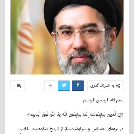
به اشتراک گذاری
۰
بسم الله الرحمن الرحیم
«إِنَّ الَّذينَ يُبايِعُونَكَ إِنَّما يُبايِعُونَ اللَّهَ يَدُ اللَّهِ فَوقَ أَيديهِم»
در برهه‌ای حساس و سرنوشت‌ساز از تاریخ شکوهمند انقلاب