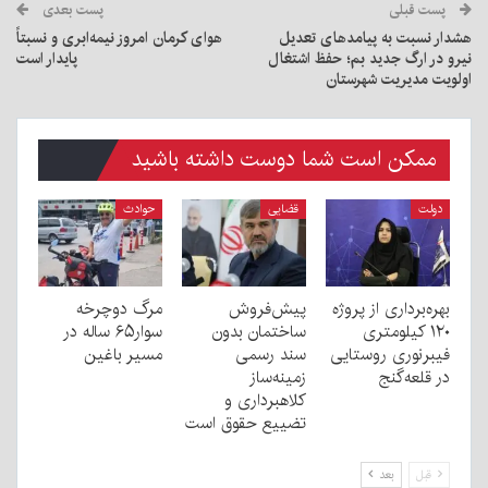
پست قبلی
پست بعدی
هشدار نسبت به پیامدهای تعدیل
هوای کرمان امروز نیمه‌ابری و نسبتاً
نیرو در ارگ جدید بم؛ حفظ اشتغال
پایدار است
اولویت مدیریت شهرستان
ممکن است شما دوست داشته باشید
دولت
قضایی
حوادث
بهره‌برداری از پروژه
پیش‌فروش
مرگ دوچرخه
۱۲۰ کیلومتری
ساختمان بدون
سوار۶۵ ساله در
فیبرنوری روستایی
سند رسمی
مسیر باغین
در قلعه‌گنج
زمینه‌ساز
کلاهبرداری و
تضییع حقوق است
قبل
بعد