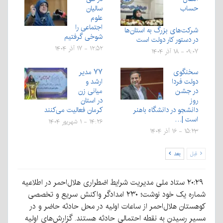
حساب
سالیان
علوم
اجتماعی را
شرکت‌های بزرگ به استان‌ها
شوخی گرفتیم
در دستور کار دولت است
۱۲:۵۲ - ۱۷ آذر ۱۴۰۴
۰۹:۰۷ - ۱۸ آذر ۱۴۰۴
سخنگوی
۷۷ مدیر
دولت فردا
ارشد و
در جشن
میانی زن
روز
در استان
دانشجو در دانشگاه باهنر
کرمان فعالیت می‌کنند
است |…
۱۴:۲۶ - ۱ شهریور ۱۴۰۴
۱۵:۲۳ - ۱۶ آذر ۱۴۰۴
قبل
بعد
۲۰:۲۹ ستاد ملی مدیریت شرایط اضطراری هلال‌احمر در اطلاعیه
شماره یک خود نوشت؛ ۲۳۰ امدادگر واکنش سریع و تخصصی
کوهستان هلال‌احمر از ساعات اولیه در محل حادثه حاضر و در
مسیر رسیدن به نقطه احتمالی حادثه هستند. گزارش‌های اولیه