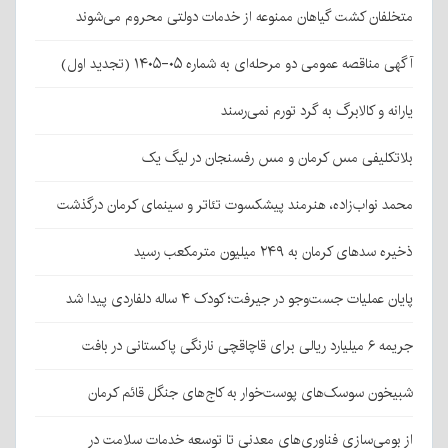
متخلفان کشت گیاهان ممنوعه از خدمات دولتی محروم می‌شوند
آگهی مناقصه عمومی دو مرحله‌ای به شماره ۰۵-۱۴۰۵ (تجدید اول)
یارانه و کالابرگ به گرد تورم نمی‌رسند
بلاتکلیفی مس کرمان و مس رفسنجان در لیگ یک
محمد نواب‌زاده، هنرمند پیشکسوت تئاتر و سینمای کرمان درگذشت
ذخیره سدهای کرمان به ۲۴۹ میلیون مترمکعب رسید
پایان عملیات جست‌وجو در جیرفت؛ کودک ۴ ساله دلفاردی پیدا شد
جریمه ۶ میلیارد ریالی برای قاچاقچی نارنگی پاکستانی در بافت
شبیخون سوسک‌های پوست‌خوار به کاج‌های جنگل قائم کرمان
از بومی‌سازی فناوری‌های معدنی تا توسعه خدمات سلامت در