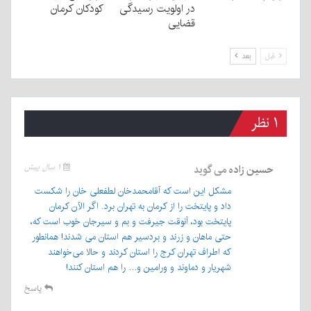
در اولویت رسیدگی
کودکان کرمان
قضایی
قبل
بعد
۱ نظر
حسین زاده
می گوید
۱ سال پیش
مشکل این است که آقامحمدخان لطفعلی خان را شکست
داد و پایتخت را از کرمان به تهران برد. اگر الآن کرمان
پایتخت بود، آنوقت جیرفت و بم و سیرجان خوب است که،
حتی ماهان و زرند و بردسیر هم استان می شدند! همانطور
که اطراف تهران کرج را استان کردند و حالا می‌خواهند
شهریار و دماوند و ورامین و… را هم استان کنند!
پاسخ