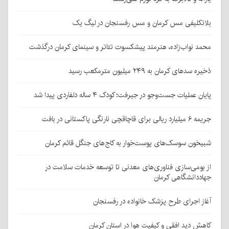
بلاتکلیفی مس کرمان و مس رفسنجان در لیگ یک
محمد نواب‌زاده، هنرمند پیشکسوت تئاتر و سینمای کرمان درگذشت
ذخیره سدهای کرمان به ۲۴۹ میلیون مترمکعب رسید
پایان عملیات جست‌وجو در جیرفت؛ کودک ۴ ساله دلفاردی پیدا شد
جریمه ۶ میلیارد ریالی برای قاچاقچی نارنگی پاکستانی در بافت
شبیخون سوسک‌های پوست‌خوار به کاج‌های جنگل قائم کرمان
از بومی‌سازی فناوری‌های معدنی تا توسعه خدمات سلامت در
جهاددانشگاهی کرمان
آغاز اجرای طرح پزشک خانواده در رفسنجان
کاهش دید افقی و کیفیت هوا در استان کرمان