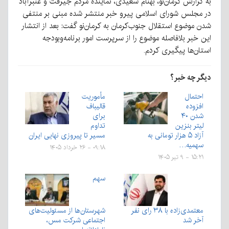
به گزارش کرمان‌نو، بهنام سعیدی، نماینده مردم جیرفت و عنبرآباد
در مجلس شورای اسلامی پیرو خبر منتشر شده مبنی بر منتفی
شدن موضوع استقلال جنوب‌کرمان به کرمان‌نو گفت: بعد از انتشار
این خبر بلافاصله موضوع را از سرپرست امور برنامه‌وبودجه
استان‌ها پیگیری کردم.
دیگر چه خبر؟
احتمال
مأموریت
افزوده
قالیباف
شدن ۴۰
برای
لیتر بنزین
تداوم
آزاد ۵ هزار تومانی به
مسیر تا پیروزی نهایی ایران
سهمیه…
۰۹:۱۸ - ۲۶ خرداد ۱۴۰۵
۱۵:۲۱ - ۹ تیر ۱۴۰۵
سهم
معتمدی‌زاده با ۳۸ رای نفر
شهرستان‌ها از مسئولیت‌های
آخر شد
اجتماعی شرکت مس،