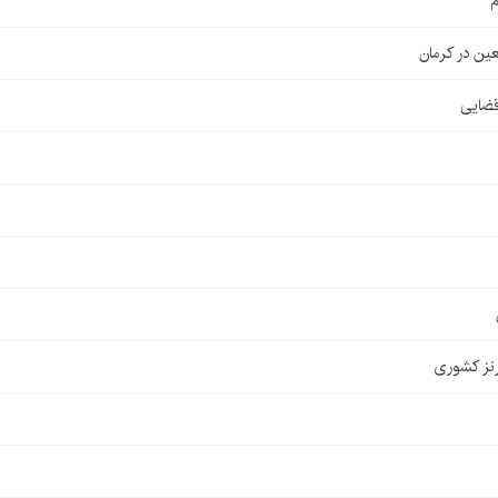
م
قضایی
نز کشوری