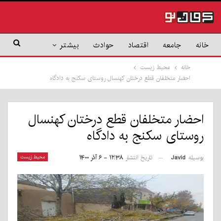
خانه
جامعه
اقتصاد
حوادث
بیشتر
خانه
محیط زیست
احضار متخلفان قطع درختان کهنسال روستای سکنج به دادگاه
احضار متخلفان قطع درختان کهنسال
روستای سکنج به دادگاه
بوسیله
Javid
محیط زیست
تاریخ انتشار
۱۲:۳۸ - ۶ آذر ۱۴۰۰