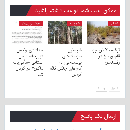
ممکن است شما دوست داشته باشید
قضایی
شهرداری
آموزش و پرورش
توقیف ۷ تن چوب
شبیخون
خدادادی رئیس
قاچاق تاغ در
سوسک‌های
دبیرخانه علمی
رفسنجان
پوست‌خوار به
استانی «مأموریت
کاج‌های جنگل قائم
ماکان» در کرمان
کرمان
شد
قبل
بعد
ارسال یک پاسخ