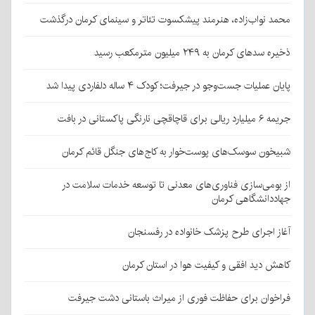
محمد نواب‌زاده، هنرمند پیشکسوت تئاتر و سینمای کرمان درگذشت
ذخیره سدهای کرمان به ۲۴۹ میلیون مترمکعب رسید
پایان عملیات جست‌وجو در جیرفت؛ کودک ۴ ساله دلفاردی پیدا شد
جریمه ۶ میلیارد ریالی برای قاچاقچی نارنگی پاکستانی در بافت
شبیخون سوسک‌های پوست‌خوار به کاج‌های جنگل قائم کرمان
از بومی‌سازی فناوری‌های معدنی تا توسعه خدمات سلامت در
جهاددانشگاهی کرمان
آغاز اجرای طرح پزشک خانواده در رفسنجان
کاهش دید افقی و کیفیت هوا در استان کرمان
فراخوان برای حفاظت فوری از میراث باستانی دشت جیرفت