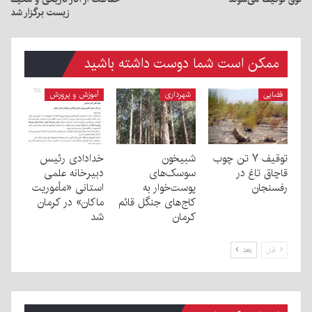
زیست برگزار شد
ممکن است شما دوست داشته باشید
قضایی
شهرداری
آموزش و پرورش
توقیف ۷ تن چوب
شبیخون
خدادادی رئیس
قاچاق تاغ در
سوسک‌های
دبیرخانه علمی
رفسنجان
پوست‌خوار به
استانی «مأموریت
کاج‌های جنگل قائم
ماکان» در کرمان
کرمان
شد
قبل
بعد