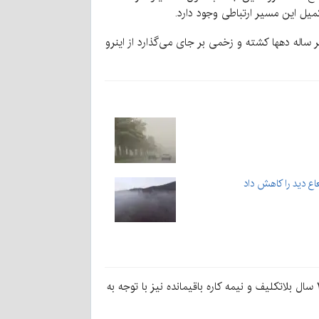
یل این مسیر ارتباطی وجود دارد.
ریگان به نرماشیر در این شهرستان اشاره کرد و افزود: این مسیر ارتباطی ۴۵ کیلومتری هر ساله دهها کشته و زخمی بر جای می‌گذارد از اینرو
اع دید را کاهش داد
فرماندار ریگان ضمن اشاره به مشکلات پیش رو برای تکمیل مجتمع فرهنگی و تفریحی این شهرستان گفت: اتمام این پروژه که ۱۰ سال بلاتکلیف و نیمه کاره باقیمانده نیز با توجه به