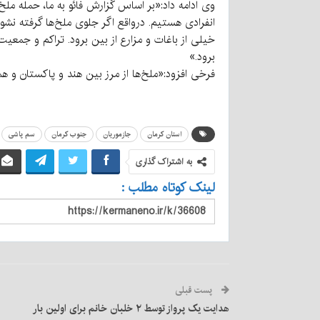
وی ادامه داد:«بر اساس گزارش فائو به ما، حمله ملخ
انفرادی هستیم. درواقع اگر جلوی ملخ‌ها گرفته نش
برود.»
فرخی افزود:«ملخ‌ها از مرز بین هند و پاکستان و همچنین 
استان کرمان
جازموریان
جنوب کرمان
سم پاشی
به اشتراک گذاری
لینک کوتاه مطلب :
پست قبلی
هدایت یک پرواز توسط ۲ خلبان خانم برای اولین بار