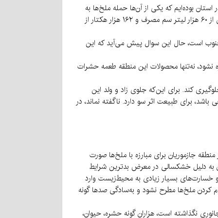
 امسال شاهد هشت مخاطره طبیعی در استان بوده‌ایم که یکی از آن‌ها حمله ملخ‌ها به
شهرستان‌های جنوبی و شرقی استان بوده است. به گفته مجید سعیدی، در این شهرستان‌ها برای مبارزه با آفت ملخ صحرایی بیش از ۶۰ هزار لیتر سم مصرف و ۱۶۲ هزار هکتار از
لف استان علی الخصوص جنوب است، حال این سوال پیش می‌آید که این
ه نشود، نه‌تنها محصولات این منطقه طعمه حشرات
گیری کند. برای این‌که جلوی زاد و ولد این
اشد، برای طبیعت اثر سو دارد. ناگفته نماند، در
منطقه جازموریان برای مبارزه با ملخ‌ها صورت
ان به دلیل خشکسالی در معرض بدترین شرایط
 و خسارت‌های بسیار زیادی به محیط‌زیست وارد
کردن ملخ‌ها مطرح نشود و به‌سادگی صدها گونه
انوری نگذاشته است، هزاران گونه حشره، حیوان،