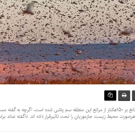
بعد از حمله امسال ملخ صحرایی به جنوب کرمان بالغ بر ۱۵۰هکتار از مراتع این منطقه سم پاشی شده ا
هرصورت محیط زیست جازموریان را تحت تاثیرقرار داده اند. ناگفته نماند ب