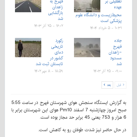
تعطیلی بر
فهرج به
عهده
زاهدان
بازگشایی
محیط‌زیست و دانشگاه علوم
شد
پزشکی‌ است
۱۶:۰۲ - ۲۵ آذر ۱۴۰۳
۱۰:۳۱ - ۵ خرداد ۱۴۰۴
جاده
رکورد
فهرج
تاریخی
-زاهدان
دمای
مسدود
کشور در
شد
تابستان ثبت شد
۰۹:۰۰ - ۲۵ آذر ۱۴۰۳
۱۸:۵۹ - ۸ مهر ۱۴۰۲
قبل
بعد
به گزارش ایستگاه سنجش هوای شهرستان فهرج در ساعت 5:55
صبح امروز چهازشنبه 7 اسفند Pm10 هوای این شهرستان برابر با
6 هزار و 753 یعنی 45 برابر حد مجاز بوده است.
در حال حاضر نیز شدت طوفان رو به کاهش است.