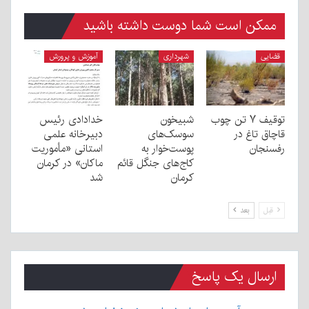
ممکن است شما دوست داشته باشید
قضایی
شهرداری
آموزش و پرورش
توقیف ۷ تن چوب
شبیخون
خدادادی رئیس
قاچاق تاغ در
سوسک‌های
دبیرخانه علمی
رفسنجان
پوست‌خوار به
استانی «مأموریت
کاج‌های جنگل قائم
ماکان» در کرمان
کرمان
شد
قبل
بعد
ارسال یک پاسخ