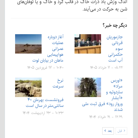
اندک وزش باد ذرات خاک در قالب گرد و خاک و یا توفان‌های
شن به حرکت در می‌آیند.
دیگر چه خبر؟
جازموریان
آغاز دوباره
قربانی
عملیات
سوء
عمرانی
حکمرانی
هواپیمایی
آب است
ماهان در بیابان لوت
۰۸:۲۲ - ۷ خرداد ۱۴۰۵
۱۰:۴۰ - ۱۷ فروردین ۱۴۰۵
«اورس
نرخ
مراد»
سرعت
ساردوئیه و
«آبشار
فرونشست بهرمان ۴۰
وروار رود» فرق ثبت ملی
سانتی‌متر در سال است
شدند
۱۰:۳۳ - ۲۳ اردیبهشت ۱۴۰۴
۱۲:۲۹ - ۱۹ خرداد ۱۴۰۴
قبل
بعد