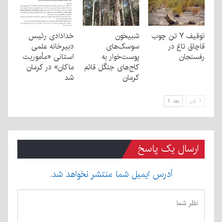
توقیف ۷ تن چوب
شبیخون
خدادادی رئیس
قاچاق تاغ در
سوسک‌های
دبیرخانه علمی
رفسنجان
پوست‌خوار به
استانی «مأموریت
کاج‌های جنگل قائم
ماکان» در کرمان
کرمان
شد
قبل
بعد
ارسال یک پاسخ
آدرس ایمیل شما منتشر نخواهد شد.