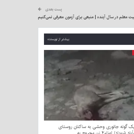
پست بعدی
ت معلم در سال آینده | منبعی برای آزمون معرفی نمی‌کنیم
بیشتر از نویسنده
ک گونه جانوری وحشی به ساکنان روستای
د شهداد/ اعزام۲ زن مجروح به…