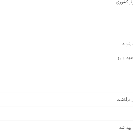
نز کشوری
‌شوند
ن درگذشت