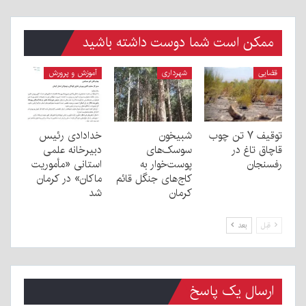
ممکن است شما دوست داشته باشید
قضایی
شهرداری
آموزش و پرورش
توقیف ۷ تن چوب
شبیخون
خدادادی رئیس
قاچاق تاغ در
سوسک‌های
دبیرخانه علمی
رفسنجان
پوست‌خوار به
استانی «مأموریت
کاج‌های جنگل قائم
ماکان» در کرمان
کرمان
شد
قبل
بعد
ارسال یک پاسخ