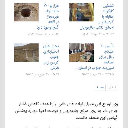
تشکیل
هزار و ۷۰۰
کارگروه
حلقه چاه
مقابله با
غیرمجاز
گردوغبار و
در قلعه
احیای تالاب جازموریان
گنج وجود دارد
۱۴:۱۳ - ۱۹ مرداد ۱۴۰۴
۰۹:۲۶ - ۱۹ اسفند ۱۴۰۳
تأمین ۲۰
بحران‌های
میلیارد
آبخیزداری
ریال برای
جنوب
مطالعه
کرمان زیر
سیل‌بند جنوب در استان…
فرش
۱۳:۴۵ - ۲۱ مرداد ۱۴۰۳
۱۰:۲۱ - ۲۱ فروردین ۱۴۰۳
قبل
بعد
وی توزیع این میزان نهاده های دامی را با هدف کاهش فشار
چرای دام به روی مرتع جازموریان و فرصت احیا دوباره پوشش
گیاهی این منطقه دانست.