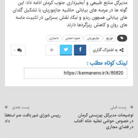
مدیرکل منابع طبیعی و آبخیزداری جنوب کرمان ادامه داد: این
گونه ها در عرصه های بیابانی حاشیه جازموریان، با تشکیل گلدان
های بیابانی همچون ربدو و نبکا، نقش بسزایی در تثبیت ماسه
های روان و کاهش ریزگردها دارند.
توزیع
جازموریان
حمزه احمدی
دامداران
به اشتراک گذاری
۰
لینک کوتاه مطلب :
پست قبلی
پست بعدی
توضیحات مدیرکل بهزیستی کرمان
رییس شورای شهر بافت هم استعفا
در خصوص حواشی تخلیه خانه آفتاب
داد
در فضای مجازی