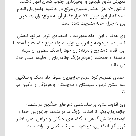
مدیرکل منابع طبیعی و آبخیزداری جنوب کرمان اظهار داشت:
تاکنون ۹۴ هزار هکتار ممیزی مرتع در حاشیه جازموریان انجام
شده که از این میزان ۷۲ هزار هکتار آن به مرتع‌داران (صاحبان
پروانه چرا) احاله مدیریت شده است.
وی هدف از این احاله مدیریت را اقتصادی کردن مراتع، کاهش
فشار دام در عرصه و افزایش تولید علوفه مرتع دانست و گفت: با
این اقدام دامداران و مرتع‌داران خود را مالک معنوی آن مرتع
دانسته و حفاظت از مرتع بزرگ جازموریان را وظیفه اصلی خود
می دانند.
احمدی تصریح کرد: مرتع جازموریان علوفه دام سبک و سنگین
سه استان کرمان، سیستان و بلوچستان و هرمزگان را تأمین می
کند.
وی افزود: علاوه بر ساماندهی دام های سنگین در منطقه
جازموریان، یکی از اهداف بزرگ ما در منطقه جازموریان احیا و
توسعه پوشش گیاهی با گونه های جنگلی و مرتعی بومی نظیر
کهور، گز، اسکنبیل، درختچه مسواک، لگجی و ترات است.