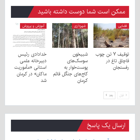
ممکن است شما دوست داشته باشید
قضایی
شهرداری
آموزش و پرورش
توقیف ۷ تن چوب
شبیخون
خدادادی رئیس
قاچاق تاغ در
سوسک‌های
دبیرخانه علمی
رفسنجان
پوست‌خوار به
استانی «مأموریت
کاج‌های جنگل قائم
ماکان» در کرمان
کرمان
شد
قبل
بعد
ارسال یک پاسخ