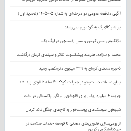
آگهی مناقصه عمومی دو مرحله‌ای به شماره ۰۵-۱۴۰۵ (تجدید اول)
یارانه و کالابرگ به گرد تورم نمی‌رسند
بلاتکلیفی مس کرمان و مس رفسنجان در لیگ یک
محمد نواب‌زاده، هنرمند پیشکسوت تئاتر و سینمای کرمان درگذشت
ذخیره سدهای کرمان به ۲۴۹ میلیون مترمکعب رسید
پایان عملیات جست‌وجو در جیرفت؛ کودک ۴ ساله دلفاردی پیدا شد
جریمه ۶ میلیارد ریالی برای قاچاقچی نارنگی پاکستانی در بافت
شبیخون سوسک‌های پوست‌خوار به کاج‌های جنگل قائم کرمان
از بومی‌سازی فناوری‌های معدنی تا توسعه خدمات سلامت در
جهاددانشگاهی کرمان