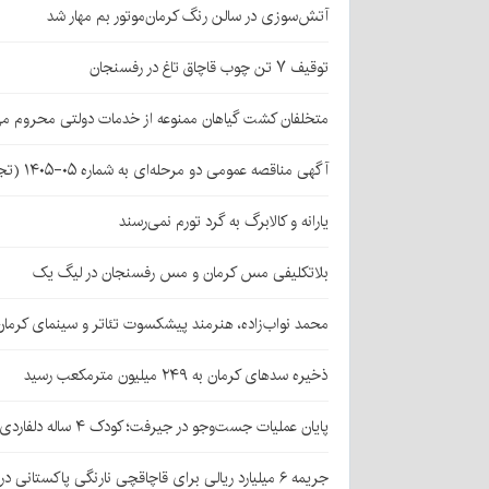
آتش‌سوزی در سالن رنگ کرمان‌موتور بم مهار شد
توقیف ۷ تن چوب قاچاق تاغ در رفسنجان
متخلفان کشت گیاهان ممنوعه از خدمات دولتی محروم می
آگهی مناقصه عمومی دو مرحله‌ای به شماره ۰۵-۱۴۰۵ (تجدید اول)
یارانه و کالابرگ به گرد تورم نمی‌رسند
بلاتکلیفی مس کرمان و مس رفسنجان در لیگ یک
محمد نواب‌زاده، هنرمند پیشکسوت تئاتر و سینمای کرما
ذخیره سدهای کرمان به ۲۴۹ میلیون مترمکعب رسید
پایان عملیات جست‌وجو در جیرفت؛ کودک ۴ ساله دلفاردی پیدا شد
جریمه ۶ میلیارد ریالی برای قاچاقچی نارنگی پاکستانی در بافت