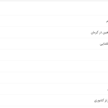
م
قضایی
نز کشوری