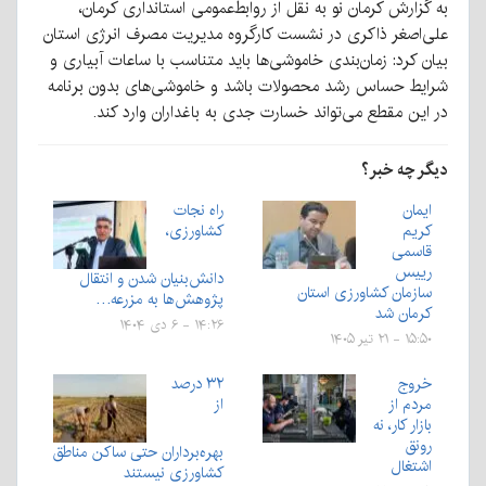
به گزارش کرمان نو به نقل از روابط‌عمومی استانداری کرمان،
علی‌اصغر ذاکری در نشست کارگروه مدیریت مصرف انرژی استان
بیان کرد: زمان‌بندی خاموشی‌ها باید متناسب با ساعات آبیاری و
شرایط حساس رشد محصولات باشد و خاموشی‌های بدون برنامه
در این مقطع می‌تواند خسارت جدی به باغداران وارد کند.
دیگر چه خبر؟
ایمان
راه نجات
کریم
کشاورزی،
قاسمی
رییس
دانش‌بنیان شدن و انتقال
سازمان کشاورزی استان
پژوهش‌ها به مزرعه…
کرمان شد
۱۴:۲۶ - ۶ دی ۱۴۰۴
۱۵:۵۰ - ۲۱ تیر ۱۴۰۵
خروج
۳۲ درصد
مردم از
از
بازار کار، نه
رونق
بهره‌برداران حتی ساکن مناطق
اشتغال
کشاورزی نیستند