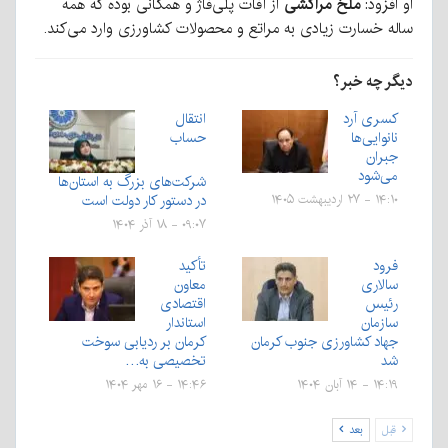
او افزود:
ملخ مراکشی
از آفات پلی‌فاژ و همگانی بوده که همه
ساله خسارت زیادی به مراتع و محصولات کشاورزی وارد می‌کند.
دیگر چه خبر؟
کسری آرد
انتقال
نانوایی‌ها
حساب
جبران
می‌شود
شرکت‌های بزرگ به استان‌ها
در دستور کار دولت است
۱۴:۱۰ - ۲۷ اردیبهشت ۱۴۰۵
۰۹:۰۷ - ۱۸ آذر ۱۴۰۴
فرود
تأکید
سالاری
معاون
رئیس
اقتصادی
سازمان
استاندار
جهاد کشاورزی جنوب کرمان
کرمان بر ردیابی سوخت
شد
تخصیصی به…
۱۴:۱۹ - ۱۴ آبان ۱۴۰۴
۱۴:۴۶ - ۱۶ مهر ۱۴۰۴
قبل
بعد