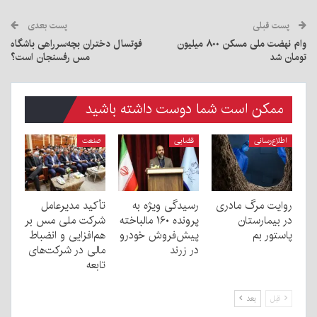
پست قبلی
پست بعدی
وام نهضت ملی مسکن ۸۰۰ میلیون
فوتسال دختران بچه‌سرراهی باشگاه
تومان شد
مس رفسنجان است؟
ممکن است شما دوست داشته باشید
اطلاع‌رسانی
قضایی
صنعت
روایت مرگ مادری
رسیدگی ویژه به
تأکید مدیرعامل
در بیمارستان
پرونده ۱۶۰ مالباخته
شرکت ملی مس بر
پاستور بم
پیش‌فروش خودرو
هم‌افزایی و انضباط
در زرند
مالی در شرکت‌های
تابعه
قبل
بعد